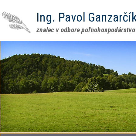
Ing. Pavol Ganzarčí
znalec v odbore poľnohospodárstvo