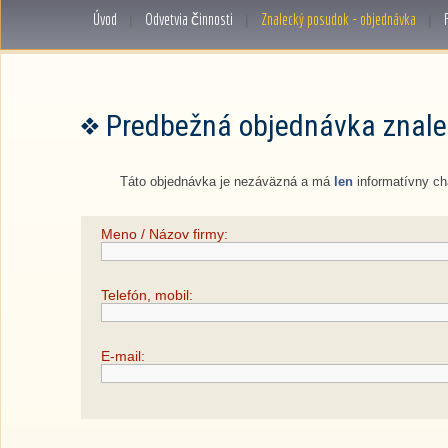
Úvod
Odvetvia činnosti
Znalecký posudok - objednávka
|
|
|
Predbežná objednávka znal
Táto objednávka je nezáväzná a má
len
informatívny ch
Meno / Názov firmy:
Telefón, mobil:
E-mail: